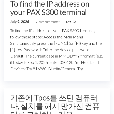
To find the IP address on
your PAX S300 terminal
July 9, 2026
By
computerbuffet
Off
To find the IP address on your PAX S300 terminal,
follow these steps: Access the Main Menu
Simultaneously press the [FUNC] (or [F]) key and the
[1] key. Password: Enter the device password.
Default: The current date in MMDDYYYY format (e.g.,
if today is Feb 1, 2026, enter 02012026). Heartland
Devices: Try 916860. Bluefin/General: Try…
기존에 Tpos를 쓰던 컴퓨터
나, 설치를 해서 망가진 컴퓨