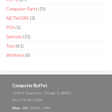
Computer Parts
(15)
NETWORK
(3)
POS
(1)
Specials
(31)
Toys
(61)
Wellness
(6)
Computer Buffet
7240 W. Touhy Ave. Chicago, IL. 60631
Tel. (773) 647-1626
Mon – Fri :
10AM – 6PM