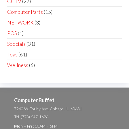
CCTV
(27)
Computer Parts
(15)
NETWORK
(3)
POS
(1)
Specials
(31)
Toys
(61)
Wellness
(6)
Computer Buffet
7240 W. Touhy Ave. Chicago, IL. 60631
Tel. (773) 647-1626
Mon – Fri :
10AM – 6PM